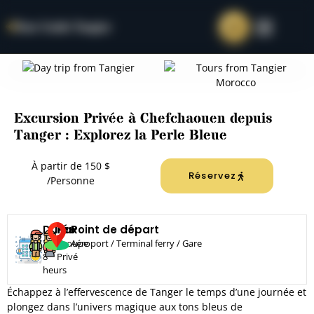
Tour Guide Tangier
Acceuil
Tours privés
Excursion Privée à Chefchaouen depuis
Tanger : Explorez la Perle Bleue
Une journée à Tanger
Une journée à Tanger
À partir de 150 $
Tangier Walking Tour
Tangier Walking Tour
Réservez
/Personne
Chefchaouen Day Trip
Chefchaouen Day Trip
Tangier to Asilah
Tangier to Asilah
Durée
Pax
Point de départ
Tangier to Tetouan
Tangier to Tetouan
7-
Groupe
Aéroport / Terminal ferry / Gare
8
Privé
heurs
Excursions d'escale
Échappez à l’effervescence de Tanger le temps d’une journée et
plongez dans l’univers magique aux tons bleus de
Visite culinaire